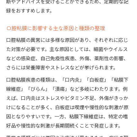
断やアドバイスを受けることができるため、定期的な記
口腔粘膜異常と自己免疫性疾患の関連性
録をおすすめします。
口腔粘膜スピリット異常の臨床所見の特徴
口腔粘膜に影響する主な原因と種類の整理
口腔粘膜異常を正確に見分けるためのポイ
ント
口腔粘膜の異常には多様な原因があり、それぞれに応じ
ニコルスキー現象が示す口腔疾患の特徴
た対策が必要です。主な原因としては、細菌やウイルス
口腔粘膜とニコルスキー現象の鑑別ポイン
などの感染症、自己免疫性疾患、外傷、薬剤性の影響、
ト
さらには栄養障害やストレスなどが挙げられます。
口腔粘膜異常で注目すべき臨床サイン
口腔粘膜疾患の種類は、「口内炎」「白板症」「粘膜下
ニコルスキー現象のある口腔疾患の見分け
線維症」「びらん」「潰瘍」など多岐にわたります。例
方
えば、口内炎はストレスやビタミン不足、外傷がきっか
けになることが多く、白板症は喫煙や慢性的な刺激が原
口腔粘膜に現れる剥離と水疱の特徴解説
因となりやすいです。一方、粘膜下線維症は、特定の嗜
口腔粘膜疾患と自己判断の注意点
好品や慢性的な刺激が長期間続くことで発症します。
自宅でできる安全な口腔粘膜セルフケア