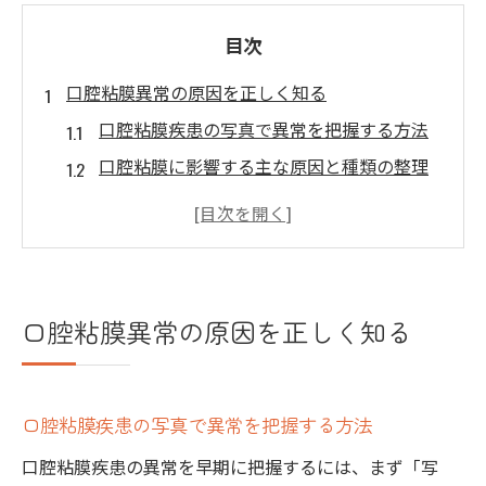
目次
口腔粘膜異常の原因を正しく知る
口腔粘膜疾患の写真で異常を把握する方法
口腔粘膜に影響する主な原因と種類の整理
口腔粘膜のスピロヘータ感染の基礎知識
口腔粘膜と白い変化の見分け方のポイント
口腔粘膜異常発見時の自己判断と注意点
食事もしみる口腔粘膜びらん対策術
口腔粘膜異常の原因を正しく知る
口腔粘膜びらんの症状と画像での判別方法
口腔粘膜を傷つけずに食事を楽しむコツ
口腔粘膜疾患の写真で異常を把握する方法
口腔粘膜の痛みを和らげるセルフケア実践
法
口腔粘膜疾患の異常を早期に把握するには、まず「写