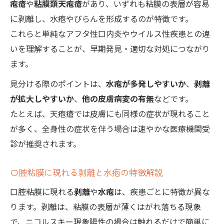
疱瘡
や
粘膜類天疱瘡
があり、いずれも粘膜の表層が容易
に剥離し、水疱やびらんを形成するのが特徴です。
これらと単純なアフタ性口内炎やウイルス性疾患との違
いを理解することが、早期発見・適切な対処につながり
ます。
見分ける際のポイントは、
水疱が多発しやすいか
、
剥離
が拡大しやすいか
、
他の皮膚病変の有無
などです。
たとえば、天疱瘡では皮膚にも同様の症状が現れること
が多く、全身性の症状を伴う場合は速やかな医療機関受
診が推奨されます。
口腔粘膜に現れる剥離と水疱の特徴解説
口腔粘膜に現れる
剥離
や
水疱
は、疾患ごとに特徴が異な
ります。剥離は、粘膜の表層が薄くはがれ落ちる現象
で、ニコルスキー現象陽性の場合は触れるだけで簡単に