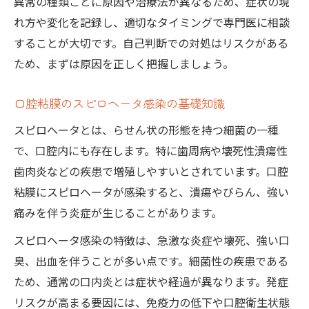
異常の種類ごとに原因や治療法が異なるため、症状の現
口腔粘膜に使える消毒薬と保湿ケアの選び
れ方や変化を記録し、適切なタイミングで専門医に相談
方
することが大切です。自己判断での対処はリスクがある
口腔粘膜を守るうがいや保湿方法の実践例
ため、まずは原因を正しく把握しましょう。
口腔粘膜回復をサポートするセルフケア習
慣
口腔粘膜のスピロヘータ感染の基礎知識
口腔粘膜の痛みや乾燥を和らげる工夫
スピロヘータとは、らせん状の形態を持つ細菌の一種
口腔粘膜疾患と安全な自己ケアの限界を知
で、口腔内にも存在します。特に歯周病や壊死性潰瘍性
る
歯肉炎などの疾患で増殖しやすいとされています。口腔
粘膜にスピロヘータが感染すると、潰瘍やびらん、強い
痛みを伴う炎症が生じることがあります。
スピロヘータ感染の特徴は、急激な炎症や壊死、強い口
臭、出血を伴うことが多い点です。細菌性の疾患である
ため、通常の口内炎とは症状や経過が異なります。発症
リスクが高まる要因には、免疫力の低下や口腔衛生状態