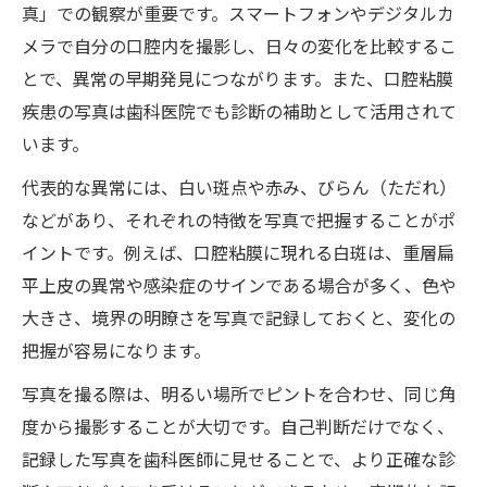
口腔粘膜に優しい食事選びのポイント
真」での観察が重要です。スマートフォンやデジタルカ
口腔粘膜びらん時の食事工夫と注意点
メラで自分の口腔内を撮影し、日々の変化を比較するこ
とで、異常の早期発見につながります。また、口腔粘膜
白い口腔粘膜に現れる主な症状一覧
疾患の写真は歯科医院でも診断の補助として活用されて
口腔粘膜が白い場合の主な原因を解説
います。
口腔粘膜疾患の種類と白色病変の違い
代表的な異常には、白い斑点や赤み、びらん（ただれ）
口腔粘膜の白い症状を写真で比較する際の
などがあり、それぞれの特徴を写真で把握することがポ
注意
イントです。例えば、口腔粘膜に現れる白斑は、重層扁
口腔粘膜疾患と重層扁平上皮の関係性
平上皮の異常や感染症のサインである場合が多く、色や
口腔粘膜に見られる白斑とびらんの特徴
大きさ、境界の明瞭さを写真で記録しておくと、変化の
スピリット異常とは何か基礎から理解
把握が容易になります。
口腔粘膜スピリット異常の基礎を簡単に解
写真を撮る際は、明るい場所でピントを合わせ、同じ角
説
度から撮影することが大切です。自己判断だけでなく、
口腔粘膜に現れるスピリット異常の手がか
記録した写真を歯科医師に見せることで、より正確な診
り