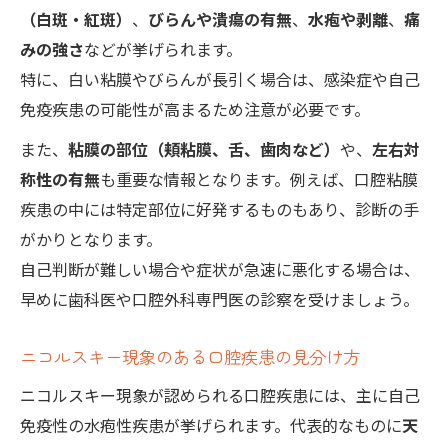
（白斑・紅斑）
、
びらんや潰瘍の有無
、
水疱や剥離
、
痛
みの強さ
などが挙げられます。
特に、白い粘膜やびらんが長引く場合は、感染症や自己
免疫疾患の可能性が高まるため注意が必要です。
また、
粘膜の部位（頬粘膜、舌、歯肉など）
や、
左右対
称性の有無
も重要な情報となります。例えば、口腔粘膜
疾患の中には特定部位に好発するものもあり、診断の手
がかりとなります。
自己判断が難しい場合や症状が急速に悪化する場合は、
早めに歯科医や口腔外科専門医の診察を受けましょう。
ニコルスキー現象のある口腔疾患の見分け方
ニコルスキー現象が認められる口腔疾患には、主に自己
免疫性の水疱性疾患が挙げられます。代表的なものに
天