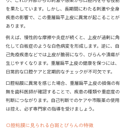
り、これが外部からの刺激や感染から口腔内を守る役割
を果たしています。しかし、長期間にわたる刺激や全身
疾患の影響で、この重層扁平上皮に異常が起こることが
あります。
例えば、慢性的な摩擦や炎症が続くと、上皮が過剰に角
化して白板症のような白色病変を形成します。逆に、自
己免疫疾患などでは上皮が脆弱になり、びらんや潰瘍が
生じやすくなります。重層扁平上皮の健康を保つには、
日常的な口腔ケアと定期的なチェックが不可欠です。
口腔粘膜に異常を感じた場合、重層扁平上皮の損傷の有
無を歯科医師が確認することで、疾患の種類や重症度の
判断につながります。自己判断でのケアや市販薬の使用
は控え、必ず専門家の指導を受けましょう。
口腔粘膜に見られる白斑とびらんの特徴