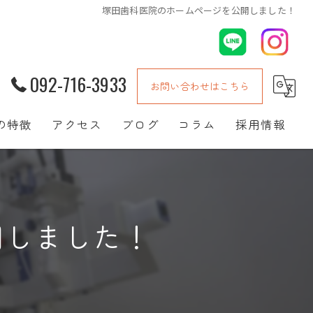
塚田歯科医院のホームページを公開しました！
092-716-3933
お問い合わせはこちら
の特徴
アクセス
ブログ
コラム
採用情報
イトニング
物
開しました！
病
テナンス