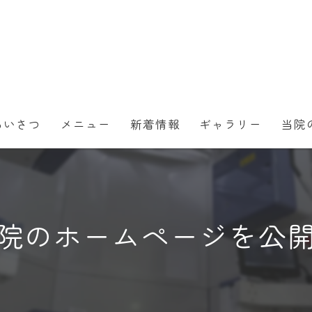
あいさつ
メニュー
新着情報
ギャラリー
当院
ホワ
被せ
院のホームページを公
歯周
虫歯
メン